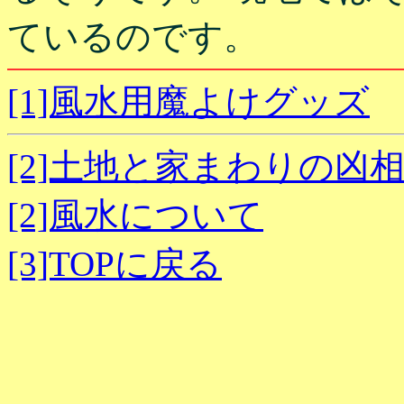
ているのです。
[1]風水用魔よけグッズ
[2]土地と家まわりの凶
[2]風水について
[3]TOPに戻る