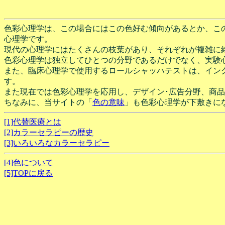
色彩心理学は、この場合にはこの色好む傾向があるとか、こ
心理学です。
現代の心理学にはたくさんの枝葉があり、それぞれが複雑に
色彩心理学は独立してひとつの分野であるだけでなく、実験
また、臨床心理学で使用するロールシャッハテストは、イン
す。
また現在では色彩心理学を応用し、デザイン･広告分野、商
ちなみに、当サイトの「
色の意味
」も色彩心理学が下敷きに
[1]代替医療とは
[2]カラーセラピーの歴史
[3]いろいろなカラーセラピー
[4]色について
[5]TOPに戻る