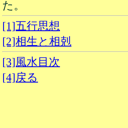
た。
[1]五行思想
[2]相生と相剋
[3]風水目次
[4]戻る